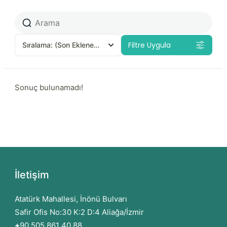
Filtre Uygula
Sıralama:
(Son Eklenenler)
Sonuç bulunamadı!
İletişim
Atatürk Mahallesi, İnönü Bulvarı
Safir Ofis No:30 K:2 D:4 Aliağa/İzmir
+
90 505 861 40 88